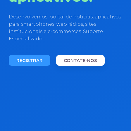
Desenvolvemos: portal de noticias, aplicativos
para smartphones, web rádios, sites
institucionais e e-commerces. Suporte
Especializado.
REGISTRAR
CONTATE-NOS